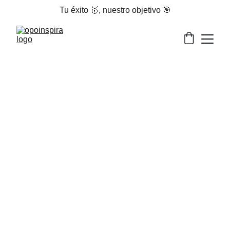
Tu éxito 🥇, nuestro objetivo 🎯
PRIMARIA
Las clases son
online
,
semanales
y suelen
durar unas
2 horas
. Se
graban
y se suben a
la
plataforma
para que las veas cuándo
quieras!
También tenemos nuestra
app
para Android e
iOS, para que te puedas llevar tu formación
dónde quieras!
En cada clase se trabaja cada una de las
partes de la oposición.
Temas
,
legislación
,